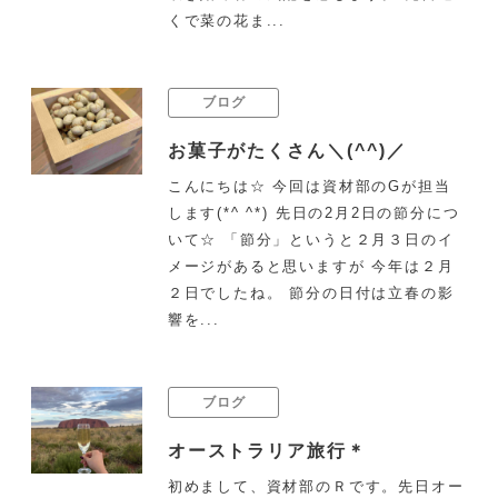
くで菜の花ま...
ブログ
お菓子がたくさん＼(^^)／
こんにちは☆ 今回は資材部のGが担当
します(*^ ^*) 先日の2月2日の節分につ
いて☆ 「節分」というと２月３日のイ
メージがあると思いますが 今年は２月
２日でしたね。 節分の日付は立春の影
響を...
ブログ
オーストラリア旅行＊
初めまして、資材部のＲです。先日オー