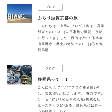
ブログ
ぶらり滋賀京都の旅
こんにちは！今回のブログ担当は、営業
部Wです(・ω・)先日家族で滋賀・京都
に行ってきました。目的は2つ！①比叡
山延暦寺…歴史の勉強です( ..)φ②京都
競馬場...
ブログ
静岡県って！！！
こんにちは (*^▽^*)ブログ更新第2弾
は、営業部Sが担当します。 突然ですが
(; ･`д･´)ｱｾｱｾ私たちの会社(株式会社
エーステック)がある、静岡県にはロー
カル鉄道は、いく...