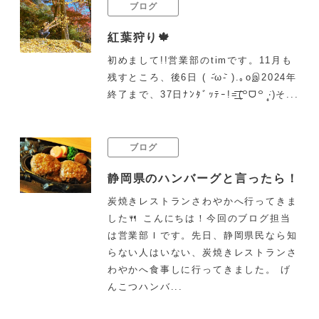
ブログ
紅葉狩り🍁
初めまして!!営業部のtimです。11月も
残すところ、後6日 ( -᷄ω-᷅ ).｡oஇ2024年
終了まで、37日ﾅﾝﾀﾞｯﾃｰ!=͟͟͞͞(꒪ᗜ꒪ ‧̣̥̇)そ...
ブログ
静岡県のハンバーグと言ったら！
炭焼きレストランさわやかへ行ってきま
した🍴 こんにちは！今回のブログ担当
は営業部Ｉです。先日、静岡県民なら知
らない人はいない、炭焼きレストランさ
わやかへ食事しに行ってきました。 げ
んこつハンバ...