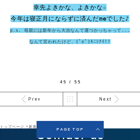
幸先よきかな、よきかな☆
今年は寝正月にならずに済んだmeでした♪
p.s. 母親には新年から大吉なんて運つかっちゃって...
(ﾟεﾟ)ｷﾆｼﾅｲ!!
なんて言われたけど、
45 / 55
Prev
Next
トップページ
新着情報
ブログ
2025年明けました
Contact us
PAGE TOP