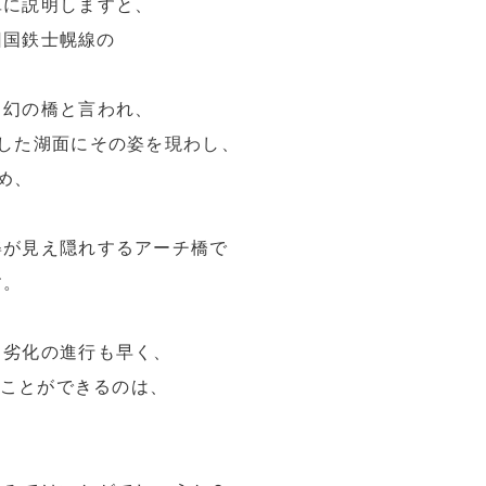
単に説明しますと、
、旧国鉄士幌線の
る幻の橋と言われ、
した湖面にその姿を現わし、
め、
姿が見え隠れするアーチ橋で
す。
、劣化の進行も早く、
ることができるのは、