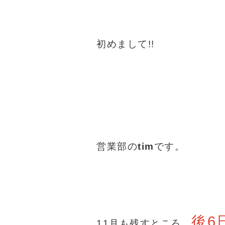
初めまして!!
営業部の
tim
です。
後6
11月も残すところ、