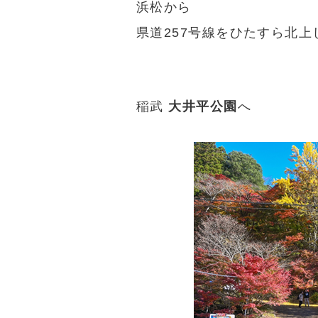
浜松から
県道257号線をひたすら北上
稲武
大井平公園
へ