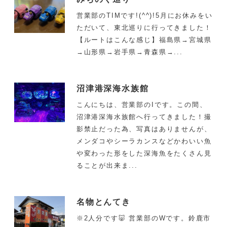
営業部のTIMです!(^^)!5月にお休みをい
ただいて、東北巡りに行ってきました！
【ルートはこんな感じ】福島県→宮城県
→山形県→岩手県→青森県→...
沼津港深海水族館
こんにちは、営業部のIです。この間、
沼津港深海水族館へ行ってきました！撮
影禁止だった為、写真はありませんが、
メンダコやシーラカンスなどかわいい魚
や変わった形をした深海魚をたくさん見
ることが出来ま...
名物とんてき
※2人分です🐷 営業部のWです。鈴鹿市