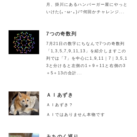
月、掛川にあるハンバーガー屋にやっと
いけた(｡･ω･｡)ﾉ♡何回かチャレンジ...
7つの奇数列
7月21日の数字にちなんで7つの奇数列
「1,3,5,7,9,11,13」を紹介しますこの
列では「7」を中心に1,9,11｜7｜3,5,1
3と分けると左側の1＋9＋11と右側の3
＋5＋13の合計...
ＡＩあずき
ＡＩあずき？
ＡＩではありません本物です
みちのく巡り