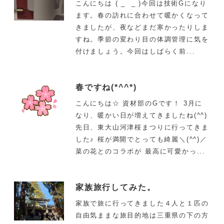
こんにちは ( _ _ )今回は技術Gになり
ます。春の訪れに合わせて暖かくなって
きましたが、夜などまだ寒かったりしま
すね。季節の変わり目の体調管理に気を
付けましょう。今回はしばらく前...
春ですね(*^^*)
こんにちは☆ 資材部のGです！ 3月に
なり、暖かい日が増えてきましたね(^^)
先日、東大山河津桜まつりに行ってきま
した♪ 桜が満開でとっても綺麗＼(^^)／
菜の花とのコラボが 最高に可愛かっ...
家族旅行してみた。
家族で旅に行ってきました４人と１匹の
自由気ままな旅目的地は三重県の下の方