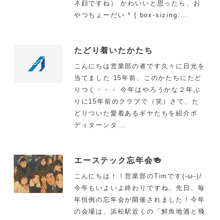
ネ顔ですね） かわいいと思ったら、お
やつちょーだい * { box-sizing:...
たどり着いたかたち
こんにちは営業部の者です久々に日光を
当てました 15年前、このかたちにたど
りつく・・・ 今年はやろうかな２年ぶ
りに15年前のクラブで（笑）さて、た
どりついた愛着あるギヤたちを紹介ボ
ディターンタ...
エーステック忘年会🍻
こんにちは！！営業部のTimです(-ω-)/
今年もいよいよ終わりですね。先日、毎
年恒例の忘年会が開催されました！今年
の会場は、浜松駅近くの「鮮魚地酒と飛