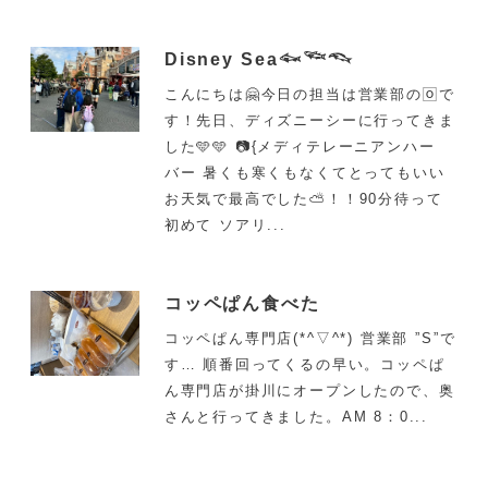
Disney Sea𓆜𓆝𓆞
こんにちは🤗今日の担当は営業部の🄾で
す！先日、ディズニーシーに行ってきま
した🩵🩵 📷{メディテレーニアンハー
バー 暑くも寒くもなくてとってもいい
お天気で最高でした⛅！！90分待って
初めて ソアリ...
コッペぱん食べた
コッペぱん専門店(*^▽^*) 営業部 ”S”で
す… 順番回ってくるの早い。コッペぱ
ん専門店が掛川にオープンしたので、奥
さんと行ってきました。AM 8：0...